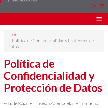
CA
ES
Togg
navi
Inicio
Política de Confidencialidad y Protección de
Datos
Política de
Confidencialidad y
Protección de Datos
Vda. de R.Santesmases, S.A. (en adelante la Entidad)