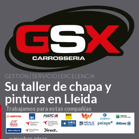
Pasar
al
contenido
principal
GESTIÓN | SERVICIO | EXCELENCIA
Su taller de chapa y
pintura en Lleida
Trabajamos para estas compañías
...y muchas otras