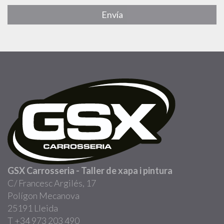
Envía
GSX Carrosseria - Taller de xapa i pintura
C/ Francesc Argilés, 17
Polígon Mecanova
25191 Lleida
T +34 973 203 490