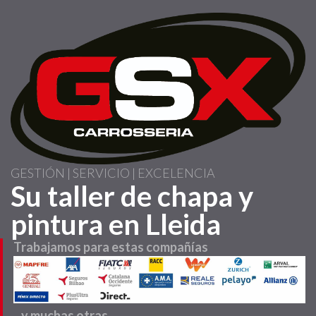
Pasar
al
contenido
principal
GESTIÓN | SERVICIO | EXCELENCIA
Su taller de chapa y
pintura en Lleida
Trabajamos para estas compañías
...y muchas otras