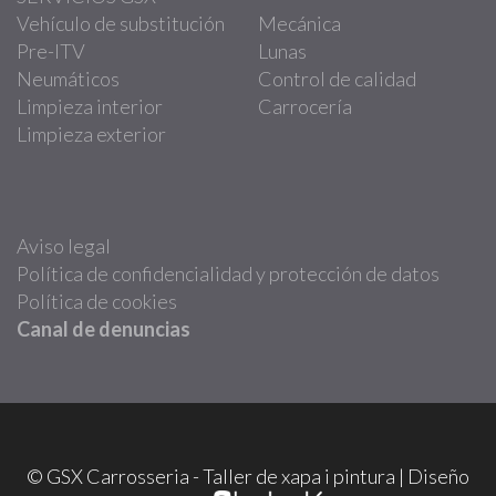
Vehículo de substitución
Mecánica
Pre-ITV
Lunas
Neumáticos
Control de calidad
Limpieza interior
Carrocería
Limpieza exterior
Aviso legal
Política de confidencialidad y protección de datos
Política de cookies
Canal de denuncias
© GSX Carrosseria - Taller de xapa i pintura | Diseño