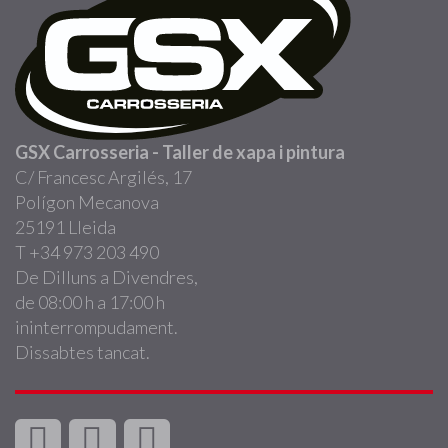
GSX Carrosseria - Taller de xapa i pintura
C/ Francesc Argilés, 17
Polígon Mecanova
25191 Lleida
T +34 973 203 490
De Dilluns a Divendres,
de 08:00 h a 17:00 h
ininterrompudament.
Dissabtes tancat.