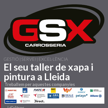
Vés
al
contingut
GESTIÓ | SERVEI | EXCEL·LÈNCIA
El seu taller de xapa i
pintura a Lleida
Treballem per aquestes companyies
...i d'altres